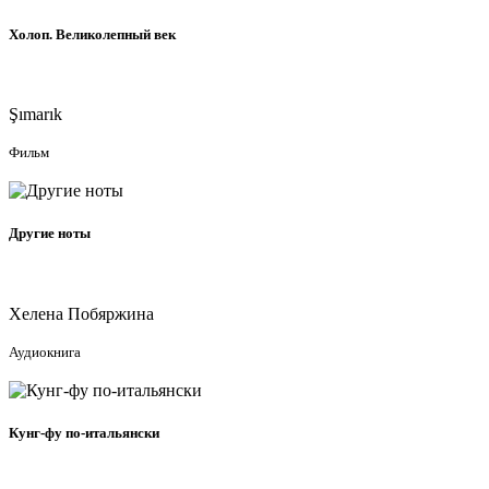
Холоп. Великолепный век
2024
Şımarık
Фильм
Аудиокнига
Другие ноты
2024
Хелена Побяржина
Аудиокнига
Фильм
Кунг-фу по-итальянски
2023