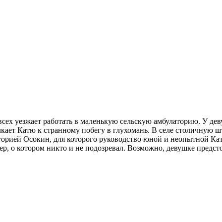
сех уезжает работать в маленькую сельскую амбулаторию. У дев
лкает Катю к странному побегу в глухомань. В селе столичную шт
орией Осокин, для которого руководство юной и неопытной Кат
 о котором никто и не подозревал. Возможно, девушке предстоит